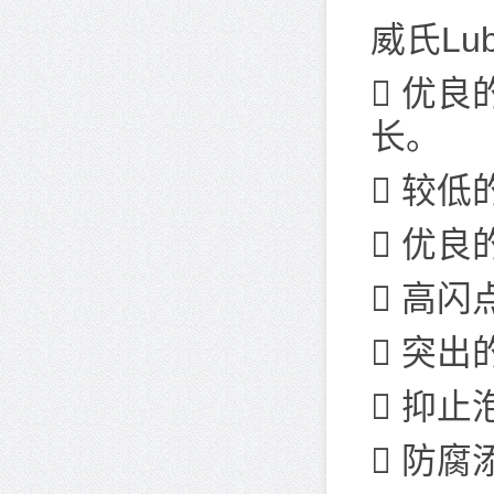
威氏Lu
 优
长。
 较
 优
 高
 突
 抑
 防腐