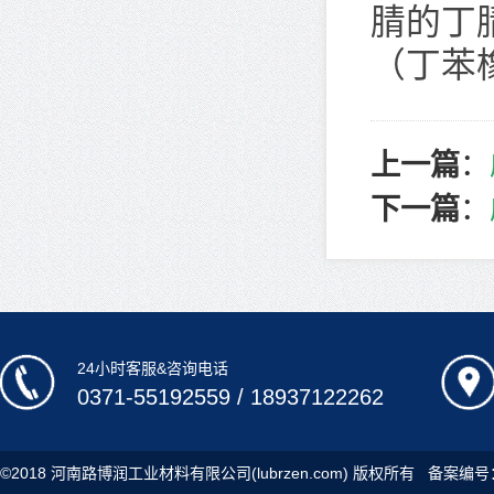
腈的丁
（丁苯橡
上一篇
：
下一篇
：
24小时客服&咨询电话
0371-55192559 / 18937122262
©2018 河南路博润工业材料有限公司(lubrzen.com) 版权所有
备案编号：