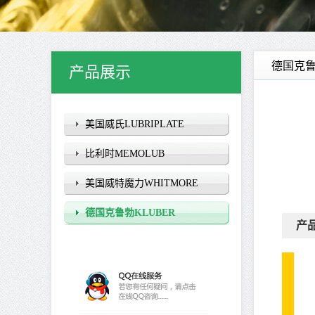
德国克鲁
产品展示
美国威氏LUBRIPLATE
比利时MEMOLUB
美国威特魔力WHITMORE
德国克鲁勃KLUBER
产