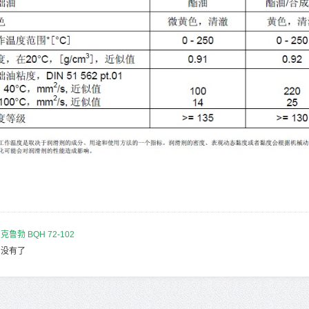
：
克鲁勃 BQH 72-102
：没有了