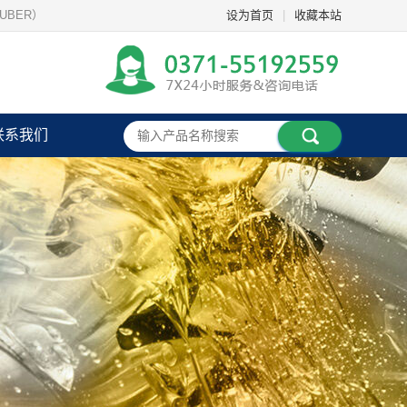
UBER）
设为首页
|
收藏本站
联系我们